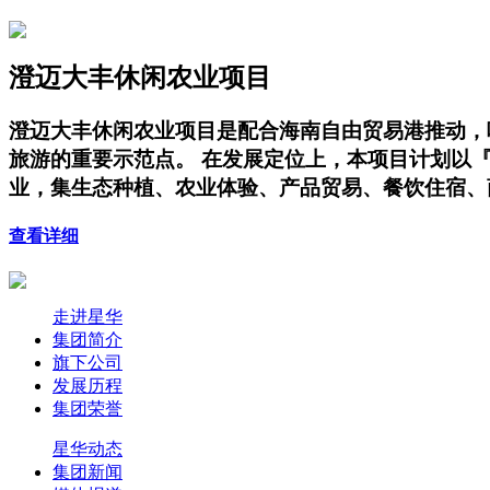
澄迈大丰休闲农业项目
澄迈大丰休闲农业项目是配合海南自由贸易港推动，
旅游的重要示范点。 在发展定位上，本项目计划以
业，集生态种植、农业体验、产品贸易、餐饮住宿、
查看详细
走进星华
集团简介
旗下公司
发展历程
集团荣誉
星华动态
集团新闻