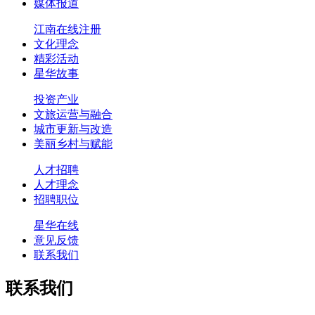
媒体报道
江南在线注册
文化理念
精彩活动
星华故事
投资产业
文旅运营与融合
城市更新与改造
美丽乡村与赋能
人才招聘
人才理念
招聘职位
星华在线
意见反馈
联系我们
联系我们