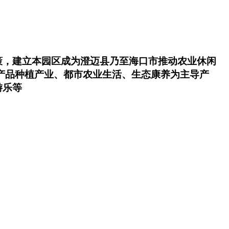
策，建立本园区成为澄迈县乃至海口市推动农业休闲
产品种植产业、都市农业生活、生态康养为主导产
游乐等